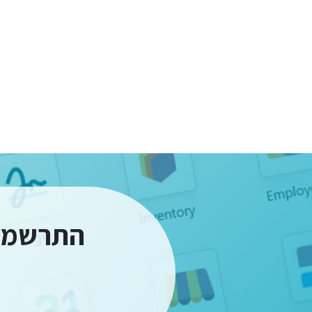
התרשמו ממערכת oo