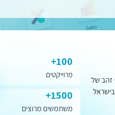
100+
פרוייקטים
 זהב של
O. המיישמת #1 של Odoo בישראל
1500+
משתמשים מרוצים