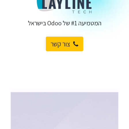
המטמיעה #1 של Odoo בישראל
צו​​ר קשר