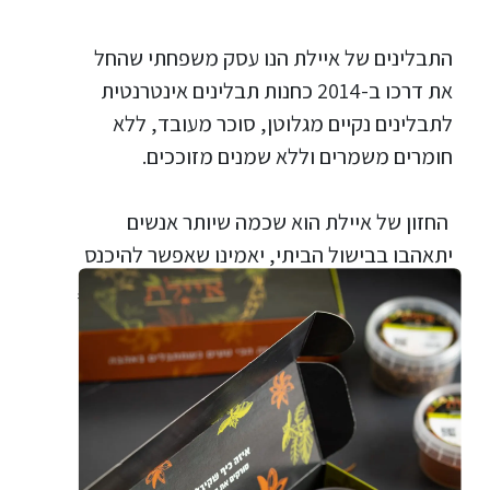
התבלינים של איילת הנו עסק משפחתי שהחל
את דרכו ב-2014 כחנות תבלינים אינטרנטית
לתבלינים נקיים מגלוטן, סוכר מעובד, ללא
חומרים משמרים וללא שמנים מזוככים.
החזון של איילת הוא שכמה שיותר אנשים
יתאהבו בבישול הביתי, יאמינו שאפשר להיכנס
למטבח הביתי ולבשל אוכל טעים ומזין, בקלות,
בפשטות ובהנאה – גם ללא ניסיון קולינארי.