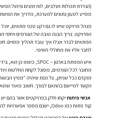
(הגדרת תכולות ושלבים, לוח זמנים וניהול המ
מסייע לטעון נתונים למערכת, מדריך את המשת
מנהל פרויקט שיש לו גם רקע טכני מתאים, יוכל 
הפרויקט. צריך הבנה טובה של הגורמים ויחסי הכ
המתאים לברר אצלו איך עובד תהליך מסוים. חשו
לחבר אליו את מחוללי השינוי.
מחובר לכל הגורמים, מסוגל לקחת החלטות ויודע 
מוקדם ככל שניתן, על מנת שיהיה "מפיץ הבשורה"
הקשר למיישם בהתאם לצורך. חשוב מאוד שהוא יהיה זמין ב-100% לטובת הפרויקט על מנת שהפרוי
אנשי פיתוח
יקחו חלק בפרויקטים אשר בהם יש 
קוד פתוח כמו Odoo, ישנם מספר אפשרויות להרחיב את היישום לפי הדרישות באופן שגם יאפשר שדרוג לגירסאות עתידיות, על כך נרחיב בפוסט מיוחד.
וועדת היגוי
של הפרויקט תכלול נציגים מטעם הל