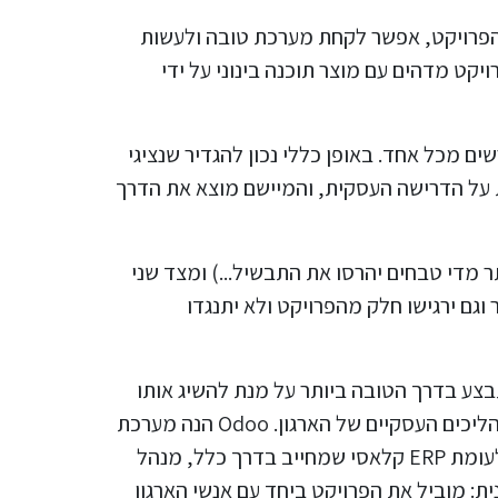
הפרויקט, אפשר לקחת מערכת טובה ולעשות
קט מדהים עם מוצר תוכנה בינוני על ידי
ם מכל אחד. באופן כללי נכון להגדיר שנציגי
 על הדרישה העסקית, והמיישם מוצא את הדרך
 מדי טבחים יהרסו את התבשיל...) ומצד שני
גם ירגישו חלק מהפרויקט ולא יתנגדו
צע בדרך הטובה ביותר על מנת להשיג אותו
בתקציב ובלוח הזמנים שהוגדר. הוא צריך להיות פותר בעיות מקצועי, מכיר את המוצר לעומקו ושולט היטב בתהליכים העסקיים של הארגון. Odoo הנה מערכת
שמנהל פרויקט / מיישם טוב יכול וצריך להכיר אותה מקצה לקצה, זהו יתרון משמעותי בעלויות ולוחות זמנים, לעומת ERP קלאסי שמחייב בדרך כלל, מנהל
ת: מוביל את הפרויקט ביחד עם אנשי הארגון