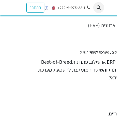
התחבר
+972-9-975-2211
ית (ERP)
בפוסטים הקודמים, תיארנו את אתגרי המערכות הארגוניות הקיימות והסיכונים הנובעים כתוצאה מכך מפרויקט ERP או שילוב פתרונותBest-of-Breed
פשטות בפתרון של Odoo. בפוסט הזה נתאר את העקרונות והשיטה המומלצת להטמעת מערכת
יים.