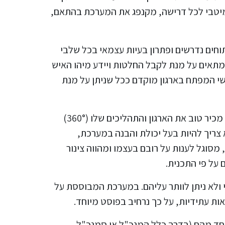
המיטבי לכל דרישה, מקנפג את המערכת בהתאם,
תוחים נדרשים ופתרון בעיות עצמאי בכל שלבי
המתאים על מנת לקבל החלטות ויידע מיהו האיש
שי המפתח בארגון מוקדם ככל שניתן על מנת
איש המפתח בארגון – SPOC, כשמו כן הוא, בידיו המפתחות להצלחת הפרויקט. מנהל הפרויקט מטעם הארגון, מכיר טוב את הארגון והתהליכים שלו (360°)
 צריך להיות בעל יכולת והבנה במערכת,
מסוגל לענות על רובם בעצמו ומהווה צינור
ולא ניתן לוותר עליהם. במערכת המבוססת על
אחד מהם (בדרך כלל המנכ"ל או סמנכ"ל