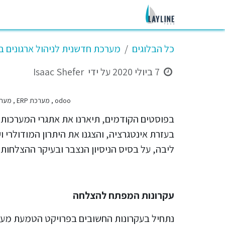
לג לתוכן
בית
שירותי החברה
פתרונות
לקוח
כל הבלוגים
מערכת חדשנית לניהול ארגונים בע
7 ביולי 2020
על ידי
Isaac Shefer
odoo , מערכת ERP , מערכת CRM , מסחר אלקטרוני , ERP בענן , מערכת לניהול המכירות , מערכת מידע לעסקים , מערכת לניהול השיווק
ליבה, על בסיס הניסיון הנצבר ובעיקר ההצלחות של הטמעת מערכת Odoo בארגונ
עקרונות המפתח להצלחה
נתחיל בעקרונות החשובים בפרויקט הטמעת מערכ